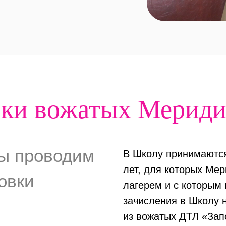
вки вожатых Мериди
ы проводим
В Школу принимаются
лет, для которых Ме
овки
лагерем и с которым 
зачисления в Школу 
из вожатых ДТЛ «За