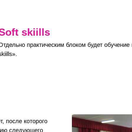
Soft skiills
Отдельно практическим блоком будет обучение 
skiills».
т, после которого
нию следующего