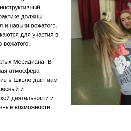
 инструктивный
рактике должны
я и навыки вожатого.
аются для участия в
в вожатого.
атых Меридиана! В
ная атмосфера
ие в Школе даст вам
ресный и
кой деятельности и
ичные возможности