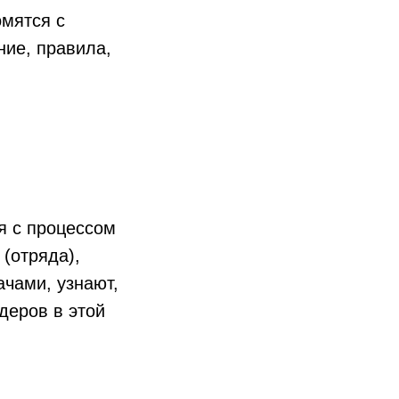
омятся с
ние, правила,
я с процессом
(отряда),
ачами, узнают,
деров в этой