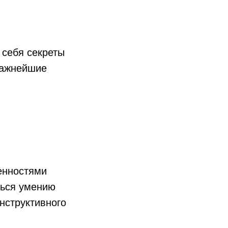
 себя секреты
важнейшие
енностями
ться умению
нструктивного