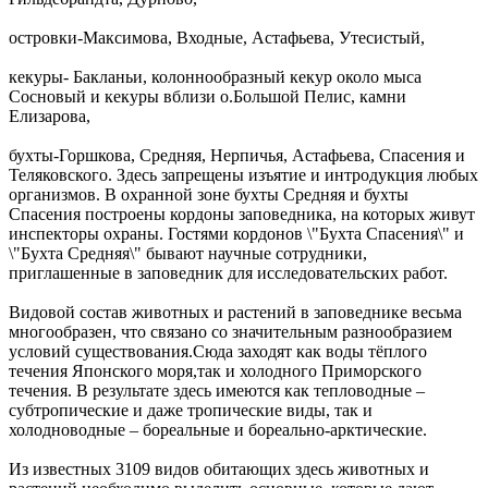
островки-Максимова, Входные, Астафьева, Утесистый,
кекуры- Бакланьи, колоннообразный кекур около мыса
Сосновый и кекуры вблизи о.Большой Пелис, камни
Елизарова,
бухты-Горшкова, Средняя, Нерпичья, Астафьева, Спасения и
Теляковского. Здесь запрещены изъятие и интродукция любых
организмов. В охранной зоне бухты Средняя и бухты
Спасения построены кордоны заповедника, на которых живут
инспекторы охраны. Гостями кордонов \"Бухта Спасения\" и
\"Бухта Средняя\" бывают научные сотрудники,
приглашенные в заповедник для исследовательских работ.
Видовой состав животных и растений в заповеднике весьма
многообразен, что связано со значительным разнообразием
условий существования.Сюда заходят как воды тёплого
течения Японского моря,так и холодного Приморского
течения. В результате здесь имеются как тепловодные –
субтропические и даже тропические виды, так и
холодноводные – бореальные и бореально-арктические.
Из известных 3109 видов обитающих здесь животных и