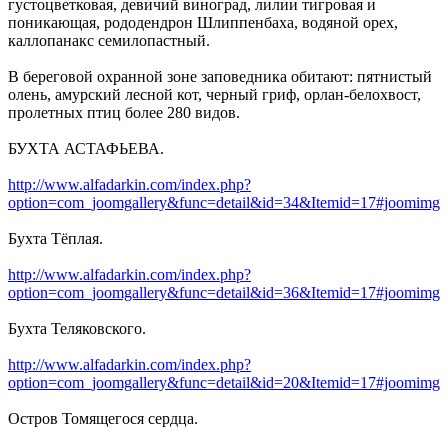
густоцветковая, девичий виноград, лилии тигровая и
поникающая, рододендрон Шлиппенбаха, водяной орех,
каллопанакс семилопастный.
В береговой охранной зоне заповедника обитают: пятнистый
олень, амурский лесной кот, черный гриф, орлан-белохвост,
пролетных птиц более 280 видов.
БУХТА АСТАФЬЕВА.
http://www.alfadarkin.com/index.php?
option=com_joomgallery&func=detail&id=34&Itemid=17#joomimg
Бухта Тёплая.
http://www.alfadarkin.com/index.php?
option=com_joomgallery&func=detail&id=36&Itemid=17#joomimg
Бухта Теляковского.
http://www.alfadarkin.com/index.php?
option=com_joomgallery&func=detail&id=20&Itemid=17#joomimg
Остров Томящегося сердца.