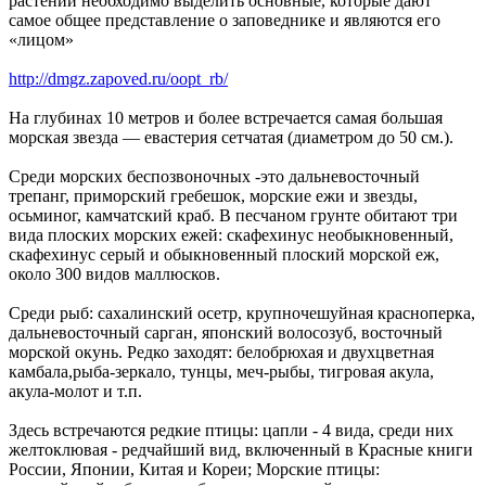
растений необходимо выделить основные, которые дают
самое общее представление о заповеднике и являются его
«лицом»
http://dmgz.zapoved.ru/oopt_rb/
На глубинах 10 метров и более встречается самая большая
морская звезда — евастерия сетчатая (диаметром до 50 см.).
Среди морских беспозвоночных -это дальневосточный
трепанг, приморский гребешок, морские ежи и звезды,
осьминог, камчатский краб. В песчаном грунте обитают три
вида плоских морских ежей: скафехинус необыкновенный,
скафехинус серый и обыкновенный плоский морской еж,
около 300 видов маллюсков.
Среди рыб: сахалинский осетр, крупночешуйная красноперка,
дальневосточный сарган, японский волосозуб, восточный
морской окунь. Редко заходят: белобрюхая и двухцветная
камбала,рыба-зеркало, тунцы, меч-рыбы, тигровая акула,
акула-молот и т.п.
Здесь встречаются редкие птицы: цапли - 4 вида, среди них
желтоклювая - редчайший вид, включенный в Красные книги
России, Японии, Китая и Кореи; Морские птицы: