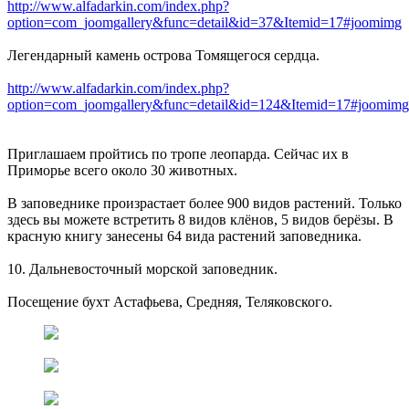
http://www.alfadarkin.com/index.php?
option=com_joomgallery&func=detail&id=37&Itemid=17#joomimg
Легендарный камень острова Томящегося сердца.
http://www.alfadarkin.com/index.php?
option=com_joomgallery&func=detail&id=124&Itemid=17#joomimg
Приглашаем пройтись по тропе леопарда. Сейчас их в
Приморье всего около 30 животных.
В заповеднике произрастает более 900 видов растений. Только
здесь вы можете встретить 8 видов клёнов, 5 видов берёзы. В
красную книгу занесены 64 вида растений заповедника.
10. Дальневосточный морской заповедник.
Посещение бухт Астафьева, Средняя, Теляковского.