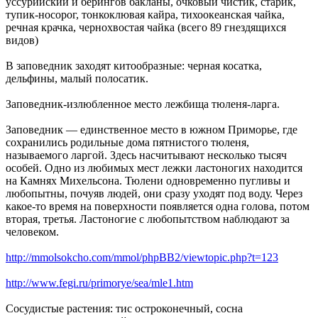
уссурийский и берингов бакланы, очковый чистик, старик,
тупик-носорог, тонкоклювая кайра, тихоокеанская чайка,
речная крачка, чернохвостая чайка (всего 89 гнездящихся
видов)
В заповедник заходят китообразные: черная косатка,
дельфины, малый полосатик.
Заповедник-излюбленное место лежбища тюленя-ларга.
Заповедник — единственное место в южном Приморье, где
сохранились родильные дома пятнистого тюленя,
называемого ларгой. Здесь насчитывают несколько тысяч
особей. Одно из любимых мест лежки ластоногих находится
на Камнях Михельсона. Тюлени одновременно пугливы и
любопытны, почуяв людей, они сразу уходят под воду. Через
какое-то время на поверхности появляется одна голова, потом
вторая, третья. Ластоногие с любопытством наблюдают за
человеком.
http://mmolsokcho.com/mmol/phpBB2/viewtopic.php?t=123
http://www.fegi.ru/primorye/sea/mle1.htm
Сосудистые растения: тис остроконечный, сосна